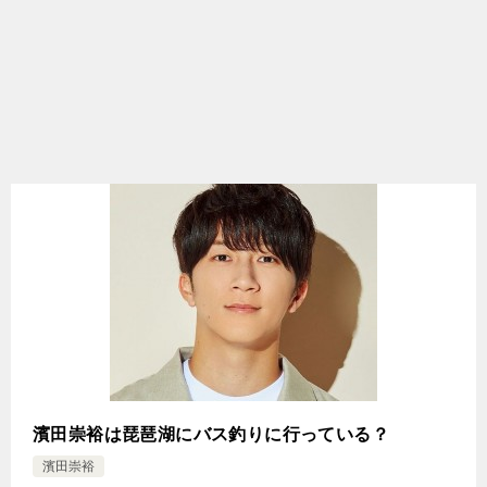
濱田崇裕は琵琶湖にバス釣りに行っている？
濱田崇裕