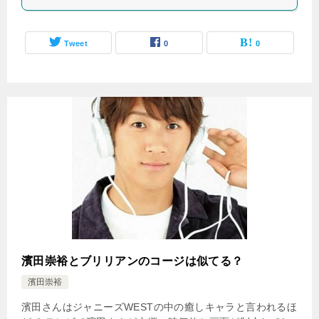
Tweet
0
0
濱田崇裕とブリリアンのコージは似てる？
濱田崇裕
濱田さんはジャニーズWESTの中の癒しキャラと言われるほ