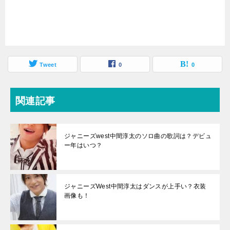
Tweet
0
0
関連記事
ジャニーズwest中間淳太のソロ曲の歌詞は？デビュ
ー年はいつ？
ジャニーズWest中間淳太はダンスが上手い？衣装
画像も！