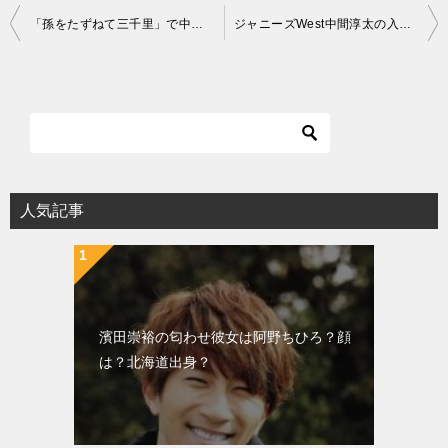
投
「孫をたずねて三千里」で中間淳太がオープニングから感極まる
ジャニーズWest中間淳太の入所日は？
稿
ナ
ビ
ゲ
ー
シ
人気記事
ョ
ン
濱田崇裕の匂わせ彼女は阿野ちひろ？顔
は？北海道出身？