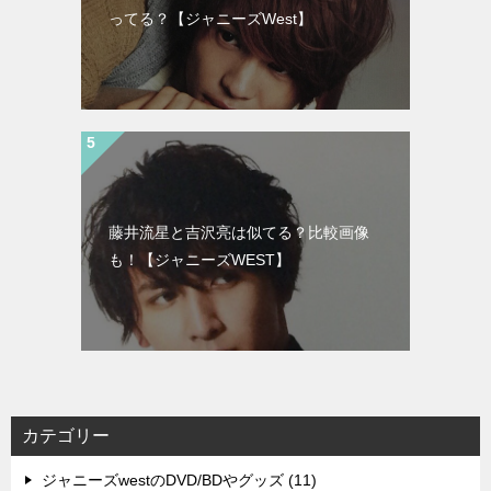
ってる？【ジャニーズWest】
藤井流星と吉沢亮は似てる？比較画像
も！【ジャニーズWEST】
カテゴリー
ジャニーズwestのDVD/BDやグッズ (11)