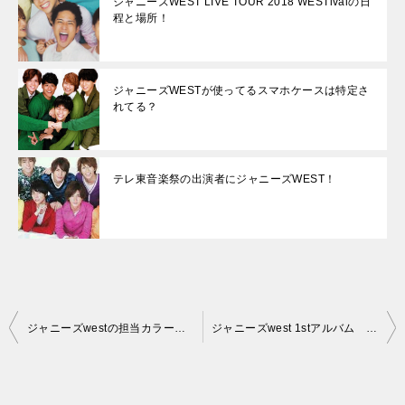
ジャニーズWEST LIVE TOUR 2018 WESTivalの日
程と場所！
ジャニーズWESTが使ってるスマホケースは特定さ
れてる？
テレ東音楽祭の出演者にジャニーズWEST！
投
ジャニーズwestの担当カラーは何色？メンバーカラーは？
ジャニーズwest 1stアルバム go west よーいドンの売り上げは？
稿
ナ