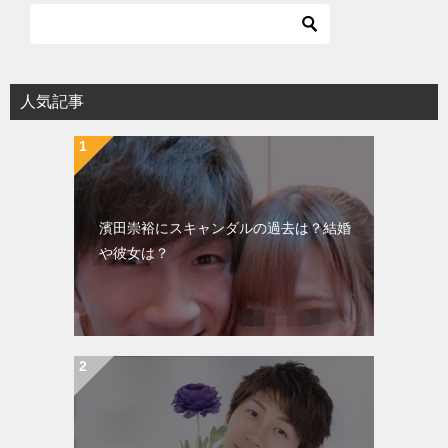
ビ
ゲ
ー
シ
人気記事
ョ
ン
濱田崇裕にスキャンダルの過去は？結婚
や彼女は？