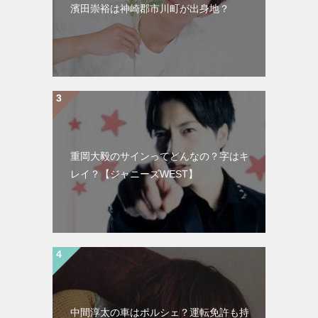
濱田崇裕は神崎郡市川町が出身地？
重岡大毅のサインってどんなの？字はキ
レイ？【ジャニーズWEST】
中間淳太の車はポルシェ？運転免許も持