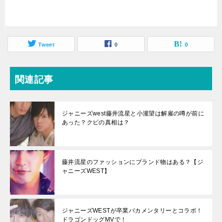
Tweet
0
0
関連記事
ジャニーズwest藤井流星と小瀧望は解雇の噂が前に
あった？クビの真相は？
藤井流星のファッションにブランド物はある？【ジ
ャニーズWEST】
ジャニーズWESTが卒業バカメンタリーとコラボ！
ドラゴンドッグMVで！