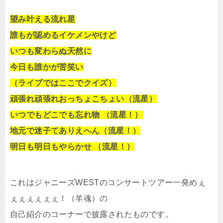
望み叶える流れ星
誰もが認めるイケメンやけど
いつも変わらぬ天然に
今日も誰かが苦笑い
（ライブではここでクイズ）
頑張れ頑張れおっちょこちょい（流星）
いつでもどこでも忘れ物 （流星！）
地元で迷子てありえへん（流星！）
明日も明日もやらかせ （流星！）
これはジャニーズWESTのコンサートツアー一発めぇ
ぇぇぇぇぇぇ！（羊魂）の
自己紹介のコーナーで披露されたものです。