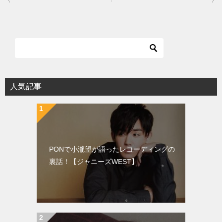
稿
ナ
ビ
ゲ
ー
シ
人気記事
ョ
ン
PONで小瀧望が語ったレコーディングの
裏話！【ジャニーズWEST】