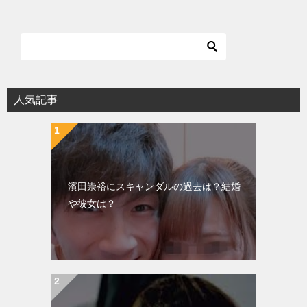
ナ
ビ
ゲ
ー
シ
人気記事
ョ
ン
濱田崇裕にスキャンダルの過去は？結婚
や彼女は？