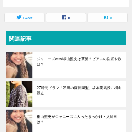
Tweet
0
0
関連記事
ジャニーズwest桐山照史は茶髪？ピアスの位置や数
は？
27時間ドラマ「私達の薩長同盟」坂本龍馬役に桐山
照史！
桐山照史がジャニーズに入ったきっかけ・入所日
は？