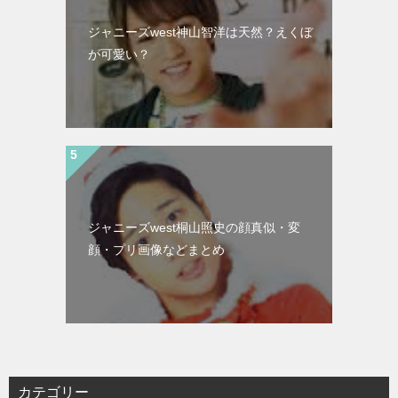
ジャニーズwest神山智洋は天然？えくぼ
が可愛い？
ジャニーズwest桐山照史の顔真似・変
顔・プリ画像などまとめ
カテゴリー