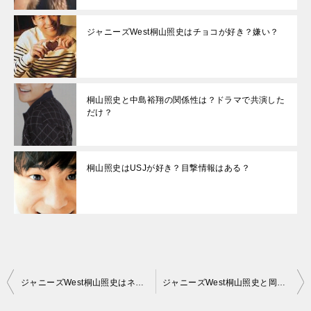
ジャニーズWest桐山照史はチョコが好き？嫌い？
桐山照史と中島裕翔の関係性は？ドラマで共演した
だけ？
桐山照史はUSJが好き？目撃情報はある？
投
ジャニーズWest桐山照史はネイルしてる？
ジャニーズWest桐山照史と岡本圭人は似ているか比較画像
稿