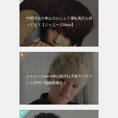
中間淳太の車はポルシェ？運転免許も持
ってる？【ジャニーズWest】
ジャニーズwest神山智洋は天使でイケメ
ンと評判？指輪画像も！