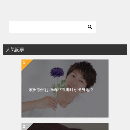
稿
ナ
ビ
ゲ
ー
シ
人気記事
ョ
ン
濱田崇裕は神崎郡市川町が出身地？