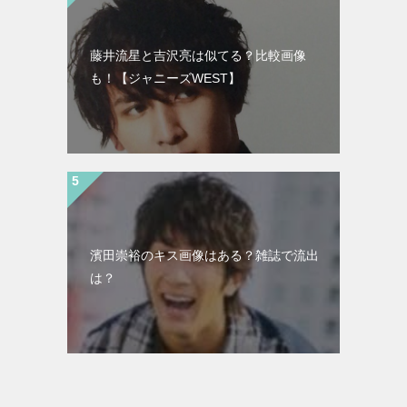
藤井流星と吉沢亮は似てる？比較画像
も！【ジャニーズWEST】
濱田崇裕のキス画像はある？雑誌で流出
は？