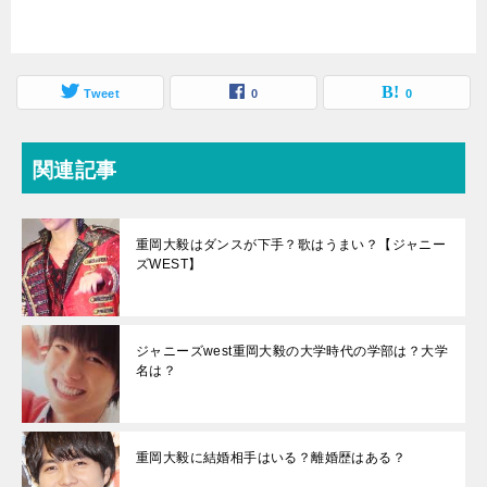
Tweet
0
0
関連記事
重岡大毅はダンスが下手？歌はうまい？【ジャニー
ズWEST】
ジャニーズwest重岡大毅の大学時代の学部は？大学
名は？
重岡大毅に結婚相手はいる？離婚歴はある？