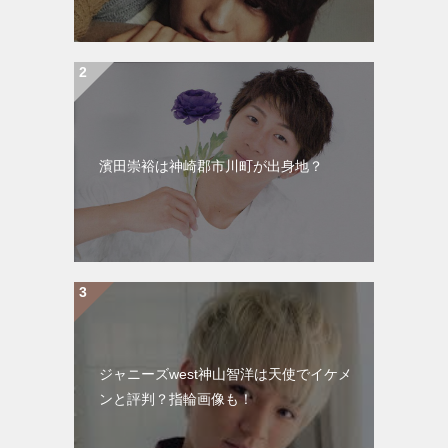
濱田崇裕は神崎郡市川町が出身地？
ジャニーズwest神山智洋は天使でイケメ
ンと評判？指輪画像も！