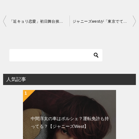
投
「近キョリ恋愛」初日舞台挨拶にジャニーズwest小瀧望登場
ジャニーズwestが「東京でてっぺん獲ったるでー」と意気込み
稿
ナ
ビ
ゲ
ー
シ
人気記事
ョ
ン
中間淳太の車はポルシェ？運転免許も持
ってる？【ジャニーズWest】