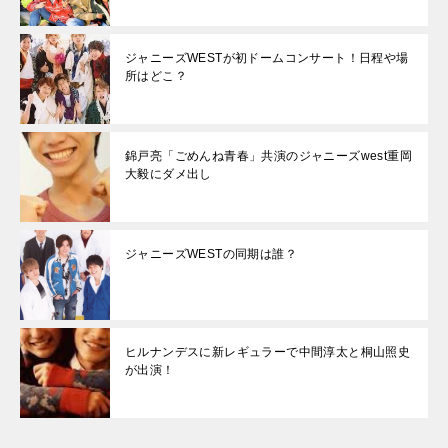
ジャニーズWESTが初ドームコンサート！日程や場
所はどこ？
錦戸亮「ごめんね青春」共演のジャニーズwest重岡
大毅にダメ出し
ジャニーズWESTの同期は誰？
ヒルナンデスに新レギュラーで中間淳太と桐山照史
が出演！