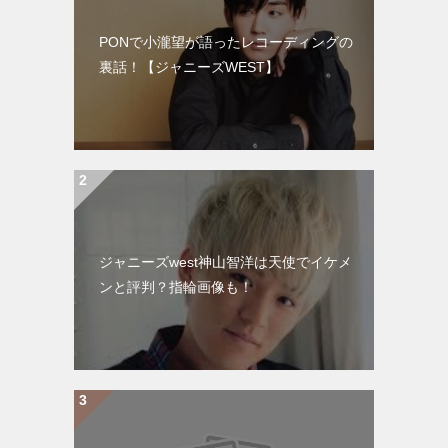
PONで小瀧望が語ったレコーディングの
裏話！【ジャニーズWEST】
ジャニーズwest神山智洋は天使でイケメ
ンと評判？指輪画像も！