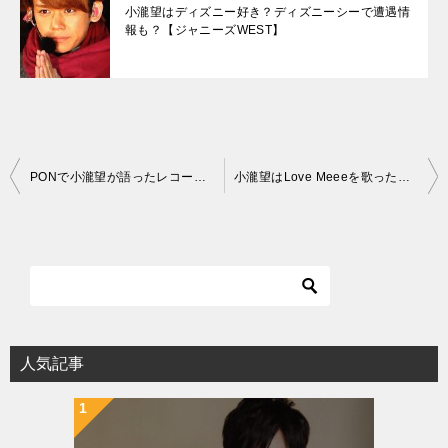
小瀧望はディズニー好き？ディズニーシーで遭遇情
報も？【ジャニーズWEST】
投
PONで小瀧望が語ったレコーディングの裏話！【ジャニーズWEST】
小瀧望はLove Meeeを歌った事がある？どの番組？【ジャニーズWEST】
稿
ナ
ビ
ゲ
ー
シ
人気記事
ョ
ン