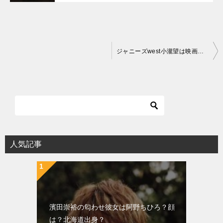
投
ジャニーズwest小瀧望は映画に出演した？ドラマは？
稿
ナ
ビ
ゲ
ー
シ
人気記事
ョ
ン
濱田崇裕の匂わせ彼女は阿野ちひろ？顔
は？北海道出身？