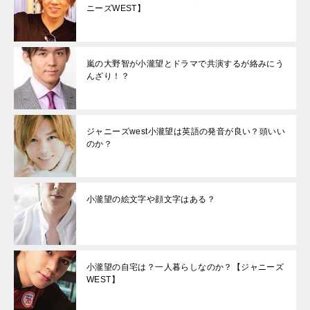
ニーズWEST】
嵐の大野智が小瀧望とドラマで共演するが絡みにう
んざり！？
ジャニーズwest小瀧望は英語の発音が良い？頭いい
のか？
小瀧望の絵文字や顔文字はある？
小瀧望の自宅は？一人暮らしなのか？【ジャニーズ
WEST】