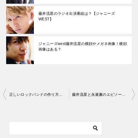
藤井流星のラジオ出演番組は？【ジャニーズ
WEST】
ジャニーズwest藤井流星の横顔やメガネ画像！横顔
画像はある？
投
正しいロックバンドの作り方が舞台化！場所はどこ？日程は？
藤井流星と永瀬廉のエピソードは何かある？
稿
ナ
ビ
ゲ