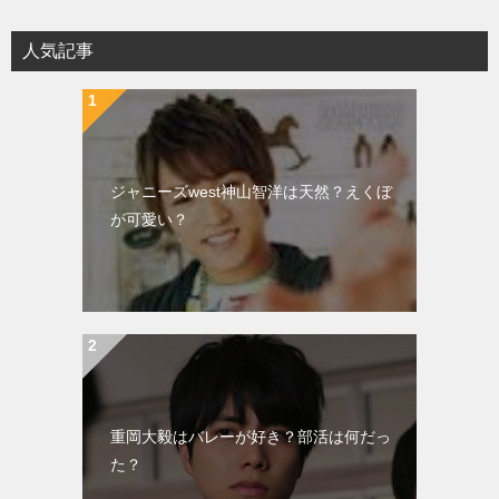
ー
シ
人気記事
ョ
ン
ジャニーズwest神山智洋は天然？えくぼ
が可愛い？
重岡大毅はバレーが好き？部活は何だっ
た？