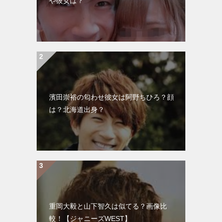
や彼女は？
濱田崇裕の匂わせ彼女は阿野ちひろ？顔
は？北海道出身？
重岡大毅と山下智久は似てる？画像比
較！【ジャニーズWEST】