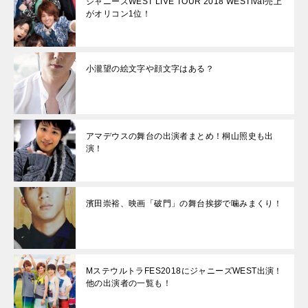
ジャニーズWEST LIVE TOUR 2018 WESTival売上
がオリコン1位！
小瀧望の絵文字や顔文字はある？
アマデウスの舞台の出演者まとめ！桐山照史も出
演！
濱田崇裕、映画「破門」の舞台挨拶で噛みまくり！
MステウルトラFES2018にジャニーズWEST出演！
他の出演者の一覧も！