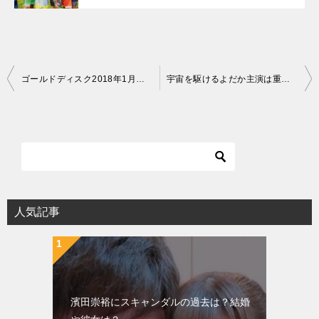
投
ゴールドディスク2018年1月まとめ！ジャニーズWESTアルバムも！
宇宙を駆けるよだか主演は重岡大毅、神山智洋のW主演！
稿
ナ
ビ
ゲ
ー
シ
人気記事
ョ
ン
濱田崇裕にスキャンダルの過去は？結婚