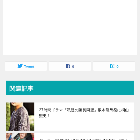
Tweet
0
0
関連記事
27時間ドラマ「私達の薩長同盟」坂本龍馬役に桐山
照史！