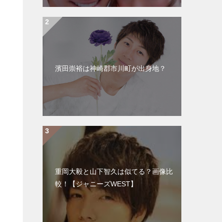
濱田崇裕は神崎郡市川町が出身地？
重岡大毅と山下智久は似てる？画像比
較！【ジャニーズWEST】