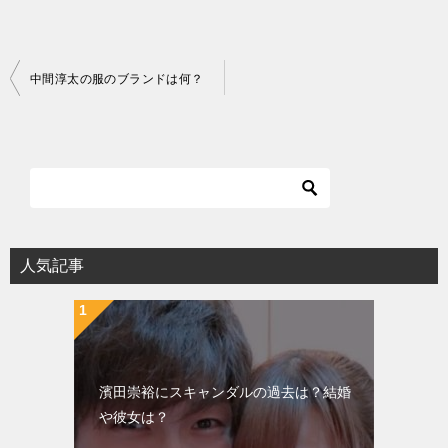
投
中間淳太の服のブランドは何？
稿
ナ
ビ
ゲ
ー
シ
人気記事
ョ
ン
濱田崇裕にスキャンダルの過去は？結婚
や彼女は？