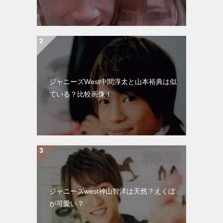
ジャニーズWest中間淳太と山本裕典は似
ている？比較画像！
ジャニーズwest神山智洋は天然？えくぼ
が可愛い？