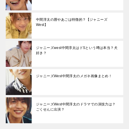
中間淳太の唇やあごは特徴的？【ジャニーズ
West】
ジャニーズwest中間淳太はドSという噂は本当？犬
好き？
ジャニーズWest中間淳太のメガネ画像まとめ！
ジャニーズWest中間淳太のドラマでの演技力は？
ごくせんに出演？