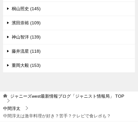
桐山照史 (145)
濱田崇裕 (109)
神山智洋 (139)
藤井流星 (118)
重岡大毅 (153)
ジャニーズwest最新情報ブログ「ジャニスト情報局」
TOP
中間淳太
中間淳太は激辛料理が好き？苦手？テレビで食レポも？